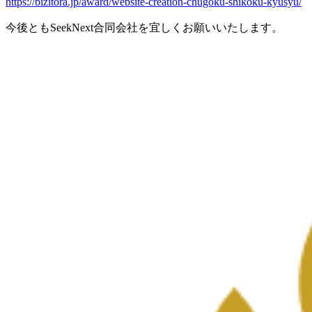
https://bizitora.jp/award/website-creation-chugoku-shikoku-kyusyu/
今後ともSeekNext合同会社を宜しくお願いいたします。