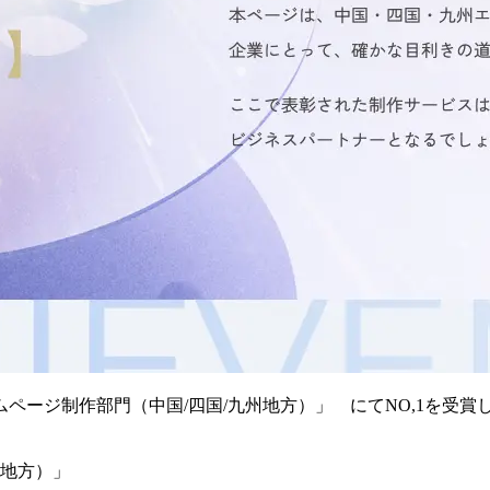
ページ制作部門（中国/四国/九州地方）」 にてNO,1を受賞
州地方）」